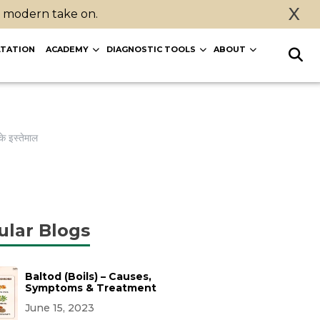
X
a modern take on.
TATION
ACADEMY
DIAGNOSTIC TOOLS
ABOUT
े इस्तेमाल
ular Blogs
Baltod (Boils) – Causes,
Symptoms & Treatment
June 15, 2023