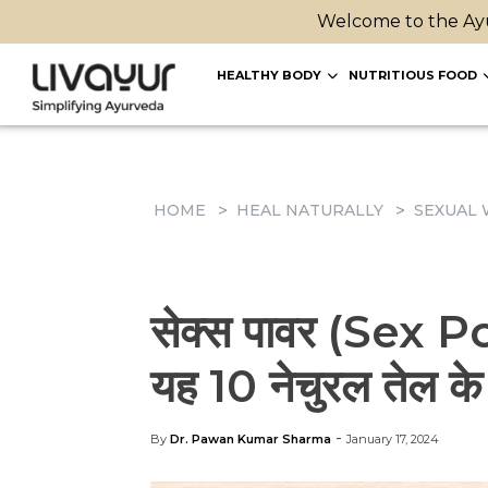
Welcome to the Ayu
HEALTHY BODY
NUTRITIOUS FOOD
HOME
HEAL NATURALLY
SEXUAL 
सेक्स पावर (Sex Po
यह 10 नेचुरल तेल के
-
By
Dr. Pawan Kumar Sharma
January 17, 2024