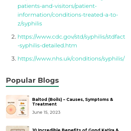
patients-and-visitors/patient-
information/conditions-treated-a-to-
z/syphilis
https://www.cdc.gov/std/syphilis/stdfact
-syphilis-detailed.htm
https://www.nhs.uk/conditions/syphilis/
Popular Blogs
Baltod (Boils) – Causes, Symptoms &
Treatment
June 15, 2023
10 Incredible Benefits of Gond Katira &