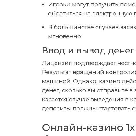
Игроки могут получить помощ
обратиться на электронную п
В большинстве случаев заяв
мгновенно.
Ввод и вывод денег
Лицензия подтверждает честно
Результат вращений контроли
машиной. Однако, казино дейс
денег, сколько вы отправите в
касается случае выведения в
депозиты должны стартовать от 
Онлайн-казино 1xS