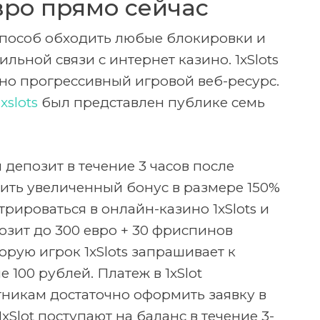
вро прямо сейчас
 способ обходить любые блокировки и
льной связи с интернет казино. 1xSlots
 но прогрессивный игровой веб-ресурс.
1xslots
был представлен публике семь
 депозит в течение 3 часов после
чить увеличенный бонус в размере 150%
рироваться в онлайн-казино 1xSlots и
озит до 300 евро + 30 фриспинов
орую игрок 1xSlots запрашивает к
 100 рублей. Платеж в 1xSlot
тникам достаточно оформить заявку в
xSlot поступают на баланс в течение 3-