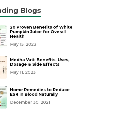
nding Blogs
20 Proven Benefits of White
Pumpkin Juice for Overall
Health
May 15, 2023
Medha Vati: Benefits, Uses,
Dosage & Side Effects
May 11, 2023
Home Remedies to Reduce
ESR in Blood Naturally
December 30, 2021