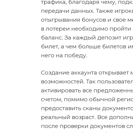
трафика, благодаря чему, под
передачи данных. Также игроки
отыгрывания бонусов и свое м
в лотереи необходимо пройти 
баланс. За каждый депозит иг
билет, а чем больше билетов и
него на победу.
Создание аккаунта открывает
возможностей. Так пользовател
активировать все предложенн
счетом, помимо обычной реги
предоставить сканы документ
реальный возраст. Все дополн
после проверки документов сл