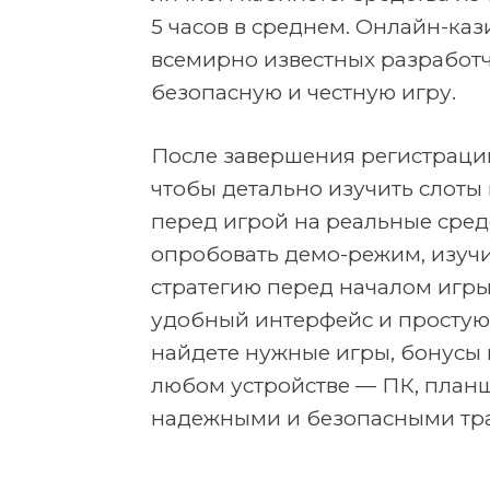
5 часов в среднем. Онлайн-каз
всемирно известных разработч
безопасную и честную игру.
После завершения регистраци
чтобы детально изучить слоты
перед игрой на реальные сред
опробовать демо-режим, изуч
стратегию перед началом игры 
удобный интерфейс и простую
найдете нужные игры, бонусы 
любом устройстве — ПК, планш
надежными и безопасными тр