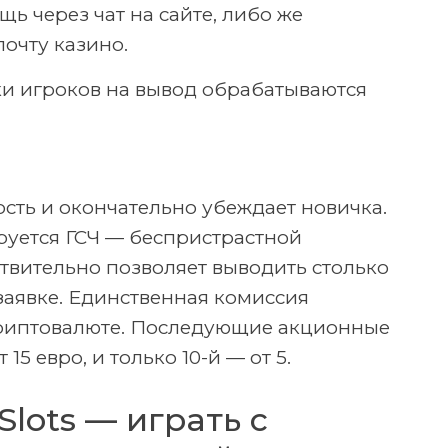
ь через чат на сайте, либо же
очту казино.
ки игроков на вывод обрабатываются
сть и окончательно убеждает новичка.
руется ГСЧ — беспристрастной
твительно позволяет выводить столько
 заявке. Единственная комиссия
 криптовалюте. Последующие акционные
15 евро, и только 10-й — от 5.
lots — играть с