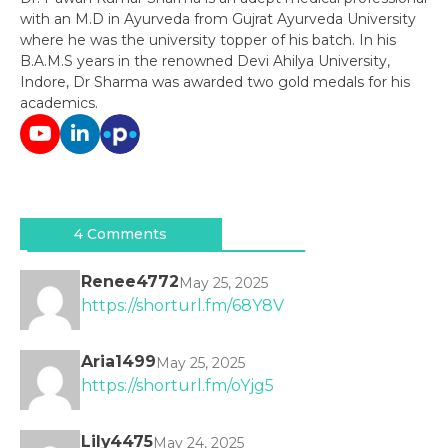
with an M.D in Ayurveda from Gujrat Ayurveda University
where he was the university topper of his batch. In his
B.A.M.S years in the renowned Devi Ahilya University,
Indore, Dr Sharma was awarded two gold medals for his
academics.
Post
navigation
4 Comments
Renee4772
May 25, 2025
https://shorturl.fm/68Y8V
Aria1499
May 25, 2025
https://shorturl.fm/oYjg5
Lily4475
May 24, 2025