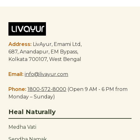
Address:
LivAyur, Emami Ltd,
687, Anandapur, EM Bypass,
Kolkata 700107, West Bengal
Email:
info@livayur.com
Phone:
1800-572-8000
(Open 9 AM - 6 PM from
Monday – Sunday)
Heal Naturally
Medha Vati
Sendha Namak