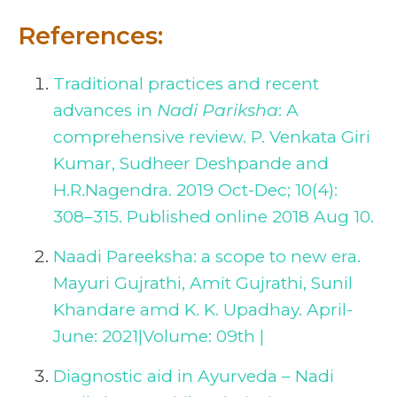
References:
Traditional practices and recent
advances in
Nadi Pariksha
: A
comprehensive review. P. Venkata Giri
Kumar, Sudheer Deshpande and
H.R.Nagendra. 2019 Oct-Dec; 10(4):
308–315. Published online 2018 Aug 10.
Naadi Pareeksha: a scope to new era.
Mayuri Gujrathi, Amit Gujrathi, Sunil
Khandare amd K. K. Upadhay. April-
June: 2021|Volume: 09th |
Diagnostic aid in Ayurveda – Nadi