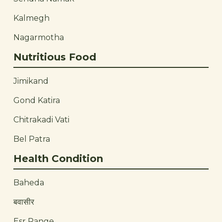
Kalmegh
Nagarmotha
Nutritious Food
Jimikand
Gond Katira
Chitrakadi Vati
Bel Patra
Health Condition
Baheda
बवासीर
Esr Range