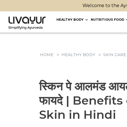
Welcome to the Ayu
HEALTHY BODY
NUTRITIOUS FOOD
HOME
HEALTHY BODY
SKIN CARE
स्किन पे आलमंड आयल
फायदे | Benefit
Skin in Hindi