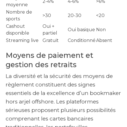
2-4%
4-6%
>6%
moyenne
Nombre de
>30
20-30
<20
sports
Cashout
Oui +
Oui basique
Non
disponible
partiel
Streaming live
Gratuit
Conditionné
Absent
Moyens de paiement et
gestion des retraits
La diversité et la sécurité des moyens de
règlement constituent des signes
essentiels de la excellence d’un bookmaker
hors arjel offshore. Les plateformes
sérieuses proposent plusieurs possibilités
comprenant les cartes bancaires