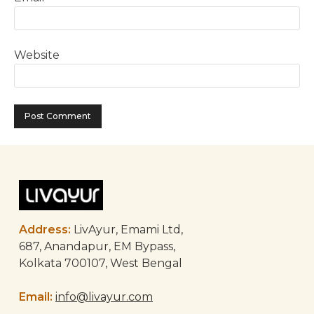
Website
Address:
LivAyur, Emami Ltd,
687, Anandapur, EM Bypass,
Kolkata 700107, West Bengal
Email:
info@livayur.com