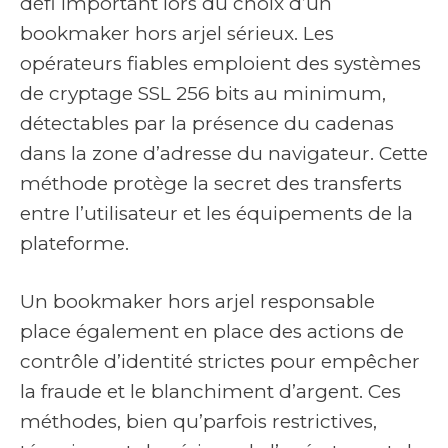
défi important lors du choix d’un
bookmaker hors arjel sérieux. Les
opérateurs fiables emploient des systèmes
de cryptage SSL 256 bits au minimum,
détectables par la présence du cadenas
dans la zone d’adresse du navigateur. Cette
méthode protège la secret des transferts
entre l’utilisateur et les équipements de la
plateforme.
Un bookmaker hors arjel responsable
place également en place des actions de
contrôle d’identité strictes pour empêcher
la fraude et le blanchiment d’argent. Ces
méthodes, bien qu’parfois restrictives,