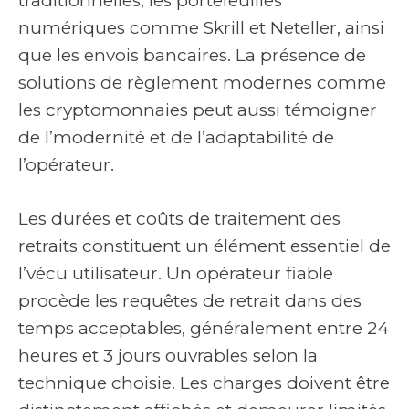
traditionnelles, les portefeuilles
numériques comme Skrill et Neteller, ainsi
que les envois bancaires. La présence de
solutions de règlement modernes comme
les cryptomonnaies peut aussi témoigner
de l’modernité et de l’adaptabilité de
l’opérateur.
Les durées et coûts de traitement des
retraits constituent un élément essentiel de
l’vécu utilisateur. Un opérateur fiable
procède les requêtes de retrait dans des
temps acceptables, généralement entre 24
heures et 3 jours ouvrables selon la
technique choisie. Les charges doivent être