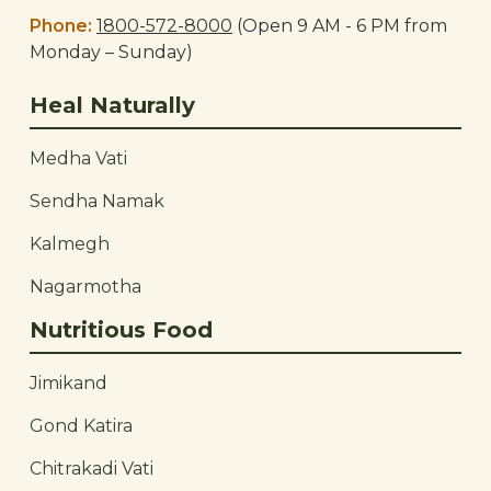
Phone:
1800-572-8000
(Open 9 AM - 6 PM from
Monday – Sunday)
Heal Naturally
Medha Vati
Sendha Namak
Kalmegh
Nagarmotha
Nutritious Food
Jimikand
Gond Katira
Chitrakadi Vati