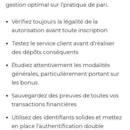
gestion optimal sur l’pratique de pari.
Vérifiez toujours la légalité de la
autorisation avant toute inscription
Testez le service client avant d’réaliser
des dépôts conséquents
Étudiez attentivement les modalités
générales, particulièrement portant sur
les bonus
Sauvegardez des preuves de toutes vos
transactions financières
Utilisez des identifiants solides et mettez
en place l’authentification double