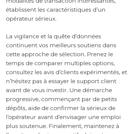
modalités de transaction intéressantes,
établissent les caractéristiques d’un
opérateur sérieux.
La vigilance et la quête d’données
continuent vos meilleurs soutiens dans
cette approche de sélection. Prenez le
temps de comparer multiples options,
consultez les avis d’clients expérimentés, et
n’hésitez pas à essayer le support client
avant de vous investir. Une démarche
progressive, commençant par de petits
dépôts, aide de confirmer la sérieux de
l’opérateur avant d’envisager une emploi
plus soutenue. Finalement, maintenez à