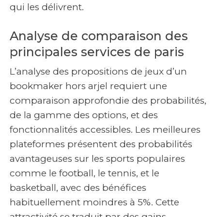
qui les délivrent.
Analyse de comparaison des
principales services de paris
L’analyse des propositions de jeux d’un
bookmaker hors arjel requiert une
comparaison approfondie des probabilités,
de la gamme des options, et des
fonctionnalités accessibles. Les meilleures
plateformes présentent des probabilités
avantageuses sur les sports populaires
comme le football, le tennis, et le
basketball, avec des bénéfices
habituellement moindres à 5%. Cette
attractivité se traduit par des gains