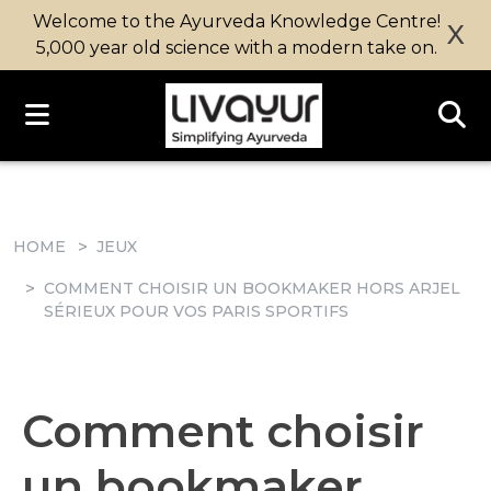
Welcome to the Ayurveda Knowledge Centre!
X
5,000 year old science with a modern take on.
HOME
JEUX
COMMENT CHOISIR UN BOOKMAKER HORS ARJEL
SÉRIEUX POUR VOS PARIS SPORTIFS
Comment choisir
un bookmaker