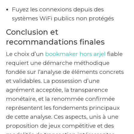
Fuyez les connexions depuis des
systèmes WiFi publics non protégés
Conclusion et
recommandations finales
Le choix d’un
bookmaker hors arjel
fiable
requiert une démarche méthodique
fondée sur l’analyse de éléments concrets
et validables. La possession d’une
agrément acceptée, la transparence
monétaire, et la renommée confirmée
représentent les fondements principaux
de cette analyse. Ces aspects, unis à une
proposition de jeux compétitive et des