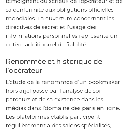
témoignent du sérieux de l’opérateur et de
sa conformité aux obligations officielles
mondiales. La ouverture concernant les
directives de secret et l’usage des
informations personnelles représente un
critère additionnel de fiabilité.
Renommée et historique de
l’opérateur
L’étude de la renommée d’un bookmaker
hors arjel passe par l’analyse de son
parcours et de sa existence dans les
médias dans l’domaine des paris en ligne.
Les plateformes établis participent
régulièrement à des salons spécialisés,