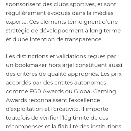
sponsorisent des clubs sportives, et sont
régulièrement évoqués dans la médias
experte. Ces éléments témoignent d’une
stratégie de développement à long terme
et d’une intention de transparence.
Les distinctions et validations reçues par
un bookmaker hors arjel constituent aussi
des critères de qualité appropriés. Les prix
accordés par des entités autonomes
comme EGR Awards ou Global Gaming
Awards reconnaissent l’excellence
d’exploitation et l’créativité. Il importe
toutefois de vérifier l’légitimité de ces
récompenses et la fiabilité des institutions