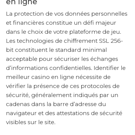
en ligne
La protection de vos données personnelles
et financières constitue un défi majeur
dans le choix de votre plateforme de jeu.
Les technologies de chiffrement SSL 256-
bit constituent le standard minimal
acceptable pour sécuriser les échanges
d’informations confidentielles. Identifier le
meilleur casino en ligne nécessite de
vérifier la présence de ces protocoles de
sécurité, généralement indiqués par un
cadenas dans la barre d’adresse du
navigateur et des attestations de sécurité
visibles sur le site.