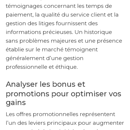
témoignages concernant les temps de
paiement, la qualité du service client et la
gestion des litiges fournissent des
informations précieuses. Un historique
sans problèmes majeures et une présence
établie sur le marché témoignent
généralement d’une gestion
professionnelle et éthique.
Analyser les bonus et
promotions pour optimiser vos
gains
Les offres promotionnelles représentent
l’un des leviers principaux pour augmenter