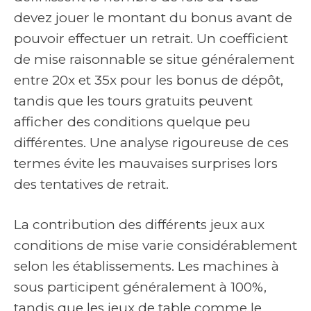
devez jouer le montant du bonus avant de
pouvoir effectuer un retrait. Un coefficient
de mise raisonnable se situe généralement
entre 20x et 35x pour les bonus de dépôt,
tandis que les tours gratuits peuvent
afficher des conditions quelque peu
différentes. Une analyse rigoureuse de ces
termes évite les mauvaises surprises lors
des tentatives de retrait.
La contribution des différents jeux aux
conditions de mise varie considérablement
selon les établissements. Les machines à
sous participent généralement à 100%,
tandis que les jeux de table comme le