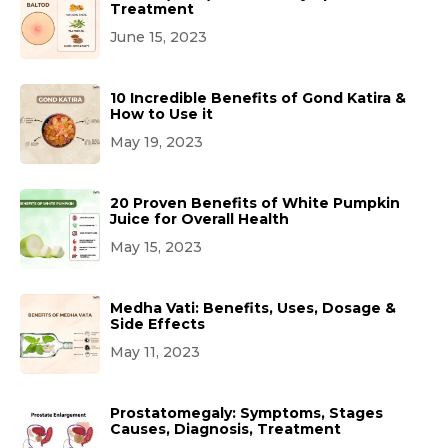
Treatment
June 15, 2023
10 Incredible Benefits of Gond Katira &
How to Use it
May 19, 2023
20 Proven Benefits of White Pumpkin
Juice for Overall Health
May 15, 2023
Medha Vati: Benefits, Uses, Dosage &
Side Effects
May 11, 2023
Prostatomegaly: Symptoms, Stages
Causes, Diagnosis, Treatment