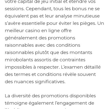
votre capital de jeu initial et étendre vos
sessions. Cependant, tous les bonus ne se
équivalent pas et leur analyse minutieuse
s’avère essentielle pour éviter les pièges. Un
meilleur casino en ligne offre
généralement des promotions
raisonnables avec des conditions
raisonnables plutôt que des montants
mirobolants assortis de contraintes
impossibles à respecter. L’examen détaillé
des termes et conditions révèle souvent
des nuances significatives.
La diversité des promotions disponibles
témoigne également l’engagement de