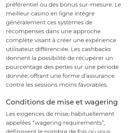
préférentiel ou des bonus sur-mesure. Le
meilleur casino en ligne intègre
généralement ces systèmes de
récompenses dans une approche
complète visant à créer une expérience
utilisateur différenciée. Les cashbacks
donnent la possibilité de récupérer un
pourcentage des pertes sur une période
donnée, offrant une forme d’assurance
contre les sessions moins favorables.
Conditions de mise et wagering
Les exigences de mise, habituellement
appelées “wagering requirements”,
définissent le nombre de fois où vous