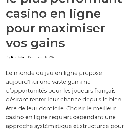
casino en ligne
pour maximiser
vos gains
-
By
Ruchita
December 12, 2025
Le monde du jeu en ligne propose
aujourd’hui une vaste gamme
d’opportunités pour les joueurs français
désirant tenter leur chance depuis le bien-
être de leur domicile. Choisir le meilleur
casino en ligne requiert cependant une
approche systématique et structurée pour