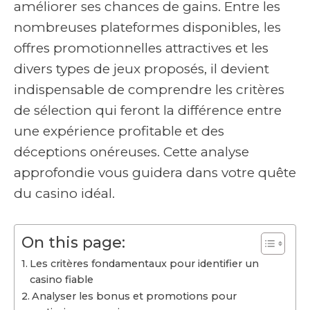
améliorer ses chances de gains. Entre les
nombreuses plateformes disponibles, les
offres promotionnelles attractives et les
divers types de jeux proposés, il devient
indispensable de comprendre les critères
de sélection qui feront la différence entre
une expérience profitable et des
déceptions onéreuses. Cette analyse
approfondie vous guidera dans votre quête
du casino idéal.
On this page:
Les critères fondamentaux pour identifier un
casino fiable
Analyser les bonus et promotions pour