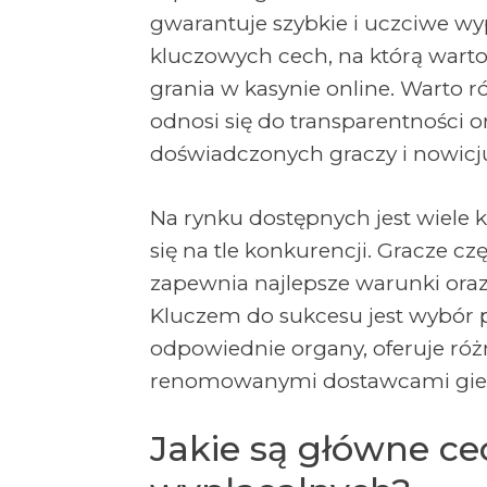
gwarantuje szybkie i uczciwe wy
kluczowych cech, na którą warto
grania w kasynie online. Warto r
odnosi się do transparentności or
doświadczonych graczy i nowicju
Na rynku dostępnych jest wiele k
się na tle konkurencji. Gracze cz
zapewnia najlepsze warunki oraz 
Kluczem do sukcesu jest wybór p
odpowiednie organy, oferuje róż
renomowanymi dostawcami gie
Jakie są główne ce