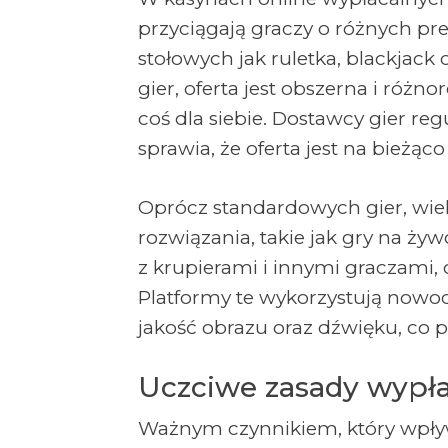
przyciągają graczy o różnych pre
stołowych jak ruletka, blackjac
gier, oferta jest obszerna i różn
coś dla siebie. Dostawcy gier re
sprawia, że oferta jest na bieżąc
Oprócz standardowych gier, wiel
rozwiązania, takie jak gry na ży
z krupierami i innymi graczami,
Platformy te wykorzystują nowo
jakość obrazu oraz dźwięku, co p
Uczciwe zasady wypł
Ważnym czynnikiem, który wpływ