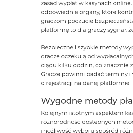
zasad wypłat w kasynach online
odpowiednie organy, które kontro
graczom poczucie bezpieczeństwa
platformę to dla graczy sygnał, ż
Bezpieczne i szybkie metody wy
gracze oczekują od wypłacalnych
ciągu kilku godzin, co znacznie 
Gracze powinni badać terminy i 
o rejestracji na danej platformie.
Wygodne metody pła
Kolejnym istotnym aspektem kas
różnorodność dostępnych metod 
możliwość wyboru spośród różnyc