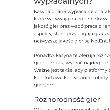
wypłacalnych?
Kasyna online wypłacalne charakt
które wpływają na ogólne doświa
jakość gier oraz współpraca z
aspekty, które przyciągają gracz
najwyższą jakość gier są NetEnt,
Ponadto, kasyna te oferują różn
gracze mogą wybrać najdogodnie
Ważne jest także, aby platformy 
komfortowe korzystanie z ofert
graczom.
Różnorodność gier
W kasynach online wypłacalnych