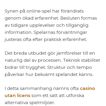
Synen på online-spel har förändrats
genom ökad erfarenhet. Besluten formas
av tidigare upplevelser och tillgänglig
information. Spelarnas förväntningar
justeras ofta efter praktisk erfarenhet.
Det breda utbudet gör jämförelser till en
naturlig del av processen. Teknisk stabilitet
bidrar till trygghet. Struktur och tempo
påverkar hur bekvämt spelandet känns.
I detta sammanhang nämns ofta
casino
utan licens
som ett sätt att utforska
alternativa spelmiljöer.