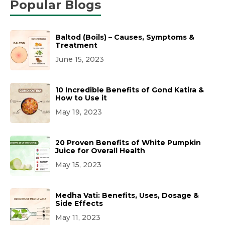
Popular Blogs
Baltod (Boils) – Causes, Symptoms &
Treatment
June 15, 2023
10 Incredible Benefits of Gond Katira &
How to Use it
May 19, 2023
20 Proven Benefits of White Pumpkin
Juice for Overall Health
May 15, 2023
Medha Vati: Benefits, Uses, Dosage &
Side Effects
May 11, 2023