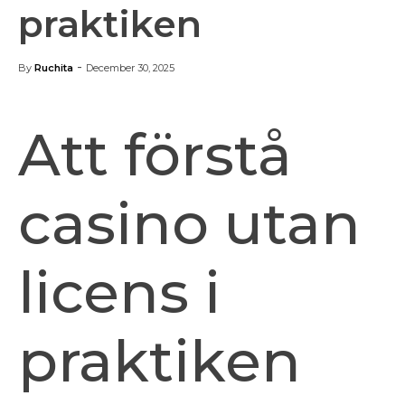
praktiken
-
By
Ruchita
December 30, 2025
Att förstå
casino utan
licens i
praktiken