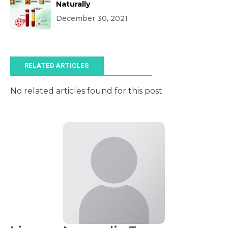
Naturally
December 30, 2021
RELATED ARTICLES
No related articles found for this post