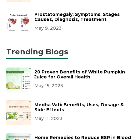
Prostatomegaly: Symptoms, Stages
Causes, Diagnosis, Treatment
May 9, 2023
Trending Blogs
20 Proven Benefits of White Pumpkin
Juice for Overall Health
May 15, 2023
Medha Vati: Benefits, Uses, Dosage &
Side Effects
May 11, 2023
Home Remedies to Reduce ESR in Blood