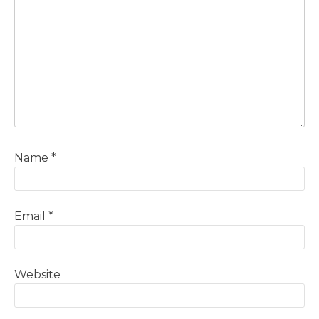
Name
*
Email
*
Website