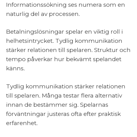
Informationssökning ses numera som en
naturlig del av processen.
Betalningslösningar spelar en viktig roll i
helhetsintrycket. Tydlig kommunikation
stärker relationen till spelaren. Struktur och
tempo påverkar hur bekvämt spelandet
känns.
Tydlig kommunikation stärker relationen
till spelaren. Många testar flera alternativ
innan de bestämmer sig. Spelarnas
förväntningar justeras ofta efter praktisk
erfarenhet.